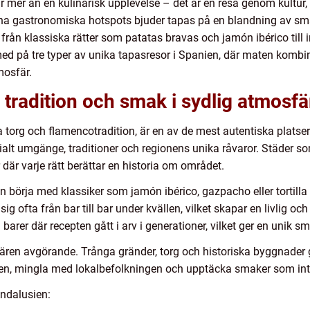
er än en kulinarisk upplevelse – det är en resa genom kultur, hi
rna gastronomiska hotspots bjuder tapas på en blandning av sm
t från klassiska rätter som patatas bravas och jamón ibérico till
 med på tre typer av unika tapasresor i Spanien, där maten kombi
mosfär.
 tradition och smak i sydlig atmosfä
a torg och flamencotradition, är en av de mest autentiska platse
alt umgänge, traditioner och regionens unika råvaror. Städer 
 där varje rätt berättar en historia om området.
 börja med klassiker som jamón ibérico, gazpacho eller tortilla 
sig ofta från bar till bar under kvällen, vilket skapar en livlig o
barer där recepten gått i arv i generationer, vilket ger en unik 
en avgörande. Trånga gränder, torg och historiska byggnader ge
baren, mingla med lokalbefolkningen och upptäcka smaker som in
Andalusien: