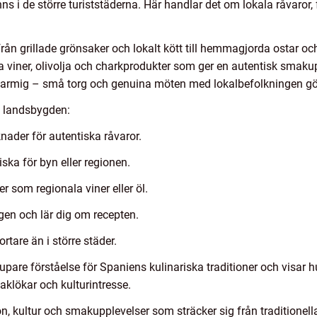
nns i de större turiststäderna. Här handlar det om lokala råvaror
rån grillade grönsaker och lokalt kött till hemmagjorda ostar oc
viner, olivolja och charkprodukter som ger en autentisk smakup
charmig – små torg och genuina möten med lokalbefolkningen gö
å landsbygden:
ader för autentiska råvaror.
iska för byn eller regionen.
 som regionala viner eller öl.
gen och lär dig om recepten.
rtare än i större städer.
are förståelse för Spaniens kulinariska traditioner och visar hu
aklökar och kulturintresse.
n, kultur och smakupplevelser som sträcker sig från traditionella