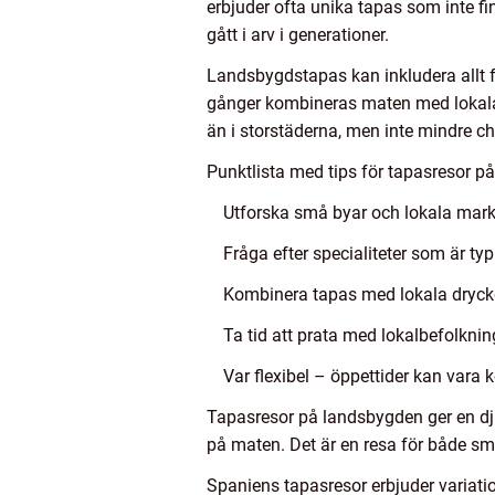
erbjuder ofta unika tapas som inte fi
gått i arv i generationer.
Landsbygdstapas kan inkludera allt f
gånger kombineras maten med lokala 
än i storstäderna, men inte mindre 
Punktlista med tips för tapasresor p
Utforska små byar och lokala markn
Fråga efter specialiteter som är typ
Kombinera tapas med lokala drycker
Ta tid att prata med lokalbefolknin
Var flexibel – öppettider kan vara ko
Tapasresor på landsbygden ger en djup
på maten. Det är en resa för både sm
Spaniens tapasresor erbjuder variatio