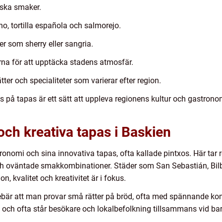
iska smaker.
o, tortilla española och salmorejo.
 som sherry eller sangria.
na för att upptäcka stadens atmosfär.
er och specialiteter som varierar efter region.
på tapas är ett sätt att uppleva regionens kultur och gastron
ch kreativa tapas i Baskien
onomi och sina innovativa tapas, ofta kallade pintxos. Här tar re
 oväntade smakkombinationer. Städer som San Sebastián, Bilba
n, kvalitet och kreativitet är i fokus.
ebär att man provar små rätter på bröd, ofta med spännande kom
ig och ofta står besökare och lokalbefolkning tillsammans vid bar