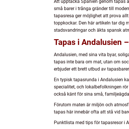
Att upptäcka Spanien genom tapas är m
små barer i trånga gränder till mode
tapasresa ger möjlighet att prova all
toppkockar. Den här artikeln tar dig
stadsvandringar och äkta spansk at
Tapas i Andalusien –
Andalusien, med sina vita byar, solig
tapas inte bara om mat, utan om soci
erbjuder ett brett utbud av tapasbarer
En typisk tapasrunda i Andalusien kan
specialitet, och lokalbefolkningen rör 
också känt för sina små, familjeägda 
Förutom maten är miljön och atmosfär
tapas här innebär ofta att stå vid 
Punktlista med tips för tapasresor i 