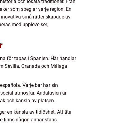
storia och lokala traditioner. Från
aker som speglar varje region. En
 innovativa små rätter skapade av
neras med upplevelser,
r
rna för tapas i Spanien. Här handlar
som Sevilla, Granada och Málaga
española. Varje bar har sin
ch social atmosfär. Andalusien är
smak och känsla av platsen.
r en känsla av tidlöshet. Att äta
te finns någon annanstans.