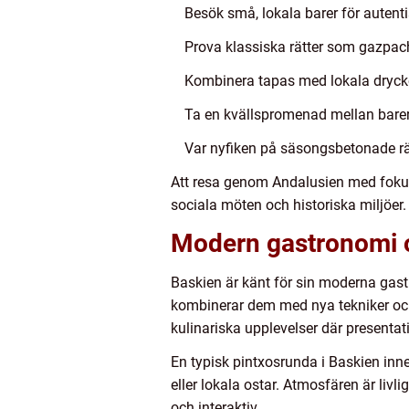
Besök små, lokala barer för autent
Prova klassiska rätter som gazpach
Kombinera tapas med lokala drycker
Ta en kvällspromenad mellan barer
Var nyfiken på säsongsbetonade rätt
Att resa genom Andalusien med fokus 
sociala möten och historiska miljöer.
Modern gastronomi o
Baskien är känt för sin moderna gastr
kombinerar dem med nya tekniker och
kulinariska upplevelser där presentatio
En typisk pintxosrunda i Baskien inn
eller lokala ostar. Atmosfären är livl
och interaktiv.