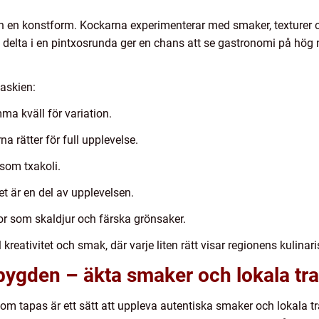
an en konstform. Kockarna experimenterar med smaker, texturer oc
tt delta i en pintxosrunda ger en chans att se gastronomi på hö
Baskien:
ma kväll för variation.
a rätter för full upplevelse.
som txakoli.
et är en del av upplevelsen.
 som skaldjur och färska grönsaker.
l kreativitet och smak, där varje liten rätt visar regionens kulin
ygden – äkta smaker och lokala tra
m tapas är ett sätt att uppleva autentiska smaker och lokala tr