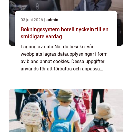
03 juni 2026
admin
Bokningssystem hotell nyckeln till en
smidigare vardag
Lagring av data När du besöker vår
webbplats lagras dataupplysningar i form
av bland annat cookies. Dessa uppgifter
används för att förbättra och anpassa
innehållet på vår sida och för att ge dig så
bra information som möjligt. Om du inte vill
att vi...