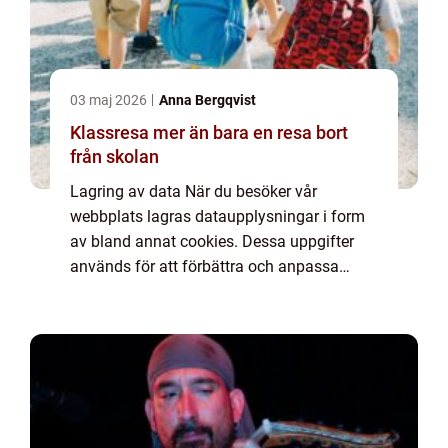
03 maj 2026
Anna Bergqvist
Klassresa mer än bara en resa bort
från skolan
Lagring av data När du besöker vår
webbplats lagras dataupplysningar i form
av bland annat cookies. Dessa uppgifter
används för att förbättra och anpassa
innehållet på vår sida och för att ge dig så
bra information som möjligt. Om du inte vill
att vi...