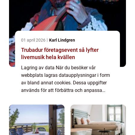
01 april 2026
Karl Lindgren
Trubadur företagsevent så lyfter
livemusik hela kvällen
Lagring av data När du besöker vår
webbplats lagras dataupplysningar i form
av bland annat cookies. Dessa uppgifter
används för att förbättra och anpassa
innehållet på vår sida och för att ge dig så
bra information som möjligt. Om du inte vill
att vi...