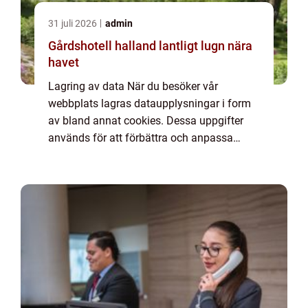
31 juli 2026
admin
Gårdshotell halland lantligt lugn nära
havet
Lagring av data När du besöker vår
webbplats lagras dataupplysningar i form
av bland annat cookies. Dessa uppgifter
används för att förbättra och anpassa
innehållet på vår sida och för att ge dig så
bra information som möjligt. Om du inte vill
att vi...