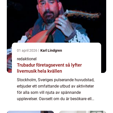
01 april 2026
Karl Lindgren
redaktionel
Trubadur företagsevent så lyfter
livemusik hela kvällen
Stockholm, Sveriges pulserande huvudstad,
erbjuder ett omfattande utbud av aktiviteter
för alla som vill njuta av spännande
upplevelser. Oavsett om du är besökare eller
lokalbo, finns här något för alla smaker och
intressen. I denna artikel kommer vi...