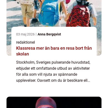
03 maj 2026
Anna Bergqvist
redaktionel
Klassresa mer än bara en resa bort från
skolan
Stockholm, Sveriges pulserande huvudstad,
erbjuder ett omfattande utbud av aktiviteter
för alla som vill njuta av spännande
upplevelser. Oavsett om du är besökare eller
lokalbo, finns här något för alla smaker och
intressen. I denna artikel kommer vi...