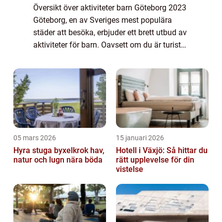
Översikt över aktiviteter barn Göteborg 2023
Göteborg, en av Sveriges mest populära
städer att besöka, erbjuder ett brett utbud av
aktiviteter för barn. Oavsett om du är turist
eller lokalboende finns det något för alla
barn i Göteborg år 2023. Stade...
05 mars 2026
15 januari 2026
Hyra stuga byxelkrok hav,
Hotell i Växjö: Så hittar du
natur och lugn nära böda
rätt upplevelse för din
vistelse