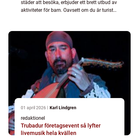
städer att besöka, erbjuder ett brett utbud av
aktiviteter för barn. Oavsett om du är turist
eller lokalboende finns det något för alla
barn i Göteborg år 2023. Stade...
01 april 2026
Karl Lindgren
redaktionel
Trubadur företagsevent så lyfter
livemusik hela kvällen