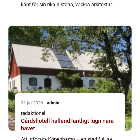
känt för sin rika historia, vackra arkitektur
och livliga kultur. För den som söker efter
minnesvärda upplevelser finns det ingen br...
31 juli 2026
admin
redaktionel
Gårdshotell halland lantligt lugn nära
havet
Att utforska Köpenhamn – en stad full av