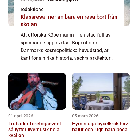
redaktionel
Klassresa mer än bara en resa bort från
skolan
Att utforska Köpenhamn – en stad full av
spännande upplevelser Köpenhamn,
Danmarks kosmopolitiska huvudstad, är
känt för sin rika historia, vackra arkitektur
och livliga kultur. För den som söker efter
minnesvärda upplevelser finns det ingen br...
01 april 2026
05 mars 2026
Trubadur företagsevent
Hyra stuga byxelkrok hav,
så lyfter livemusik hela
natur och lugn nära böda
kvällen