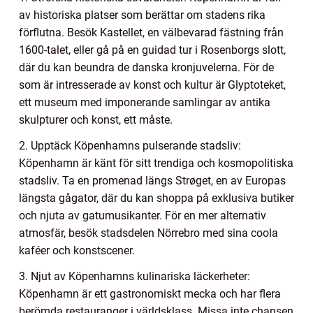
av historiska platser som berättar om stadens rika
förflutna. Besök Kastellet, en välbevarad fästning från
1600-talet, eller gå på en guidad tur i Rosenborgs slott,
där du kan beundra de danska kronjuvelerna. För de
som är intresserade av konst och kultur är Glyptoteket,
ett museum med imponerande samlingar av antika
skulpturer och konst, ett måste.
2. Upptäck Köpenhamns pulserande stadsliv:
Köpenhamn är känt för sitt trendiga och kosmopolitiska
stadsliv. Ta en promenad längs Strøget, en av Europas
längsta gågator, där du kan shoppa på exklusiva butiker
och njuta av gatumusikanter. För en mer alternativ
atmosfär, besök stadsdelen Nörrebro med sina coola
kaféer och konstscener.
3. Njut av Köpenhamns kulinariska läckerheter:
Köpenhamn är ett gastronomiskt mecka och har flera
berömda restauranger i världsklass. Missa inte chansen