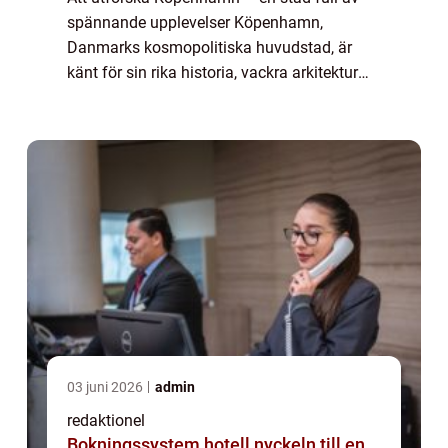
spännande upplevelser Köpenhamn,
Danmarks kosmopolitiska huvudstad, är
känt för sin rika historia, vackra arkitektur
och livliga kultur. För den som söker efter
minnesvärda upplevelser finns det ingen br...
03 juni 2026
admin
redaktionel
Bokningssystem hotell nyckeln till en