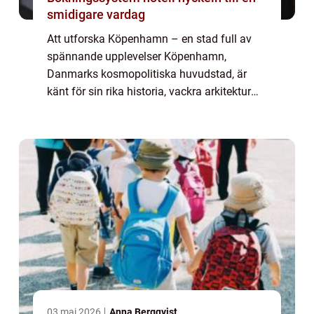
smidigare vardag
Att utforska Köpenhamn – en stad full av
spännande upplevelser Köpenhamn,
Danmarks kosmopolitiska huvudstad, är
känt för sin rika historia, vackra arkitektur
och livliga kultur. För den som söker efter
minnesvärda upplevelser finns det ingen br...
03 maj 2026
Anna Bergqvist