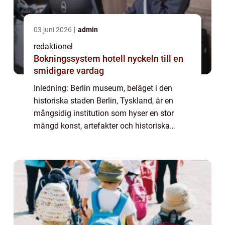
03 juni 2026
admin
redaktionel
Bokningssystem hotell nyckeln till en
smidigare vardag
Inledning: Berlin museum, beläget i den
historiska staden Berlin, Tyskland, är en
mångsidig institution som hyser en stor
mängd konst, artefakter och historiska
samlingar. Det är en plats där besökare kan
utforska och lära sig om stadens rika
histori...