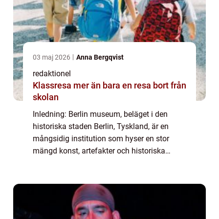
03 maj 2026
Anna Bergqvist
redaktionel
Klassresa mer än bara en resa bort från
skolan
Inledning: Berlin museum, beläget i den
historiska staden Berlin, Tyskland, är en
mångsidig institution som hyser en stor
mängd konst, artefakter och historiska
samlingar. Det är en plats där besökare kan
utforska och lära sig om stadens rika
histori...