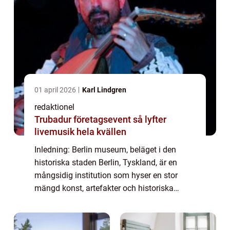
01 april 2026
Karl Lindgren
redaktionel
Trubadur företagsevent så lyfter
livemusik hela kvällen
Inledning: Berlin museum, beläget i den
historiska staden Berlin, Tyskland, är en
mångsidig institution som hyser en stor
mängd konst, artefakter och historiska
samlingar. Det är en plats där besökare kan
utforska och lära sig om stadens rika
histori...