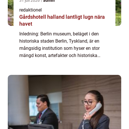
31 juli 2026
admin
redaktionel
Gårdshotell halland lantligt lugn nära
havet
Inledning: Berlin museum, beläget i den
historiska staden Berlin, Tyskland, är en
mångsidig institution som hyser en stor
mängd konst, artefakter och historiska
samlingar. Det är en plats där besökare kan
utforska och lära sig om stadens rika
histori...