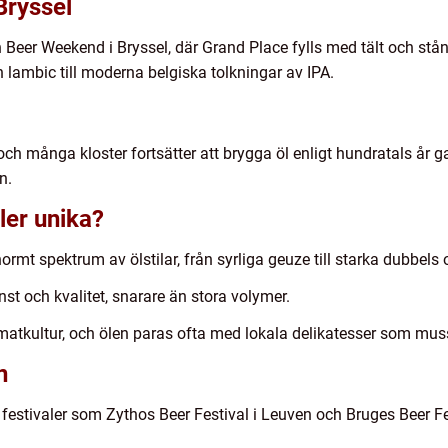
Bryssel
Beer Weekend i Bryssel, där Grand Place fylls med tält och stån
 lambic till moderna belgiska tolkningar av IPA.
, och många kloster fortsätter att brygga öl enligt hundratals år g
n.
ler unika?
ormt spektrum av ölstilar, från syrliga geuze till starka dubbels o
st och kvalitet, snarare än stora volymer.
matkultur, och ölen paras ofta med lokala delikatesser som muss
n
festivaler som Zythos Beer Festival i Leuven och Bruges Beer F