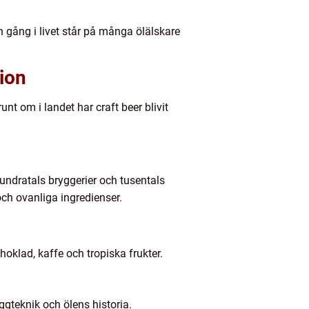
n gång i livet står på många ölälskare
tion
t om i landet har craft beer blivit
undratals bryggerier och tusentals
 och ovanliga ingredienser.
oklad, kaffe och tropiska frukter.
gteknik och ölens historia.