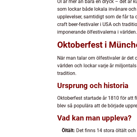
Öl är mer än bara en dryck – det är k
som lockar både lokala invånare och r
upplevelser, samtidigt som de får ta
craft beer-festivaler i USA och tradit
imponerande ölfestivalerna i världen.
Oktoberfest i Münche
När man talar om ölfestivaler är det 
världen och lockar varje år miljontals 
tradition.
Ursprung och historia
Oktoberfest startade år 1810 för att
blev så populära att de började upprep
Vad kan man uppleva?
Öltält:
Det finns 14 stora öltält och