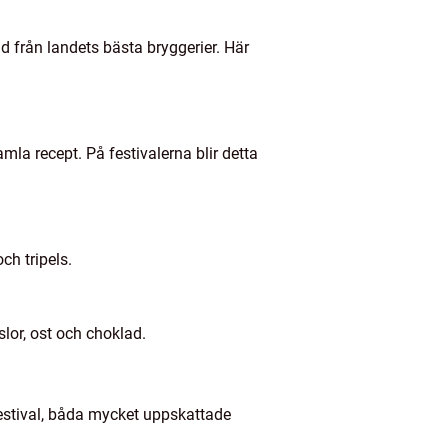
d från landets bästa bryggerier. Här
amla recept. På festivalerna blir detta
ch tripels.
lor, ost och choklad.
estival, båda mycket uppskattade