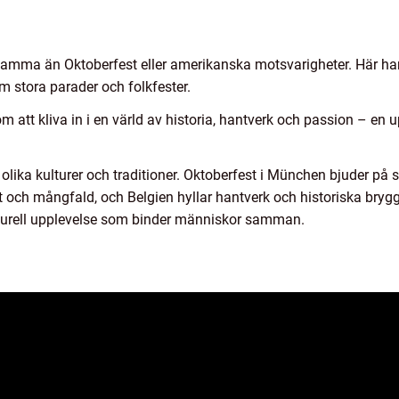
llsamma än Oktoberfest eller amerikanska motsvarigheter. Här ha
m stora parader och folkfester.
som att kliva in i en värld av historia, hantverk och passion – e
 olika kulturer och traditioner. Oktoberfest i München bjuder på 
vitet och mångfald, och Belgien hyllar hantverk och historiska br
lturell upplevelse som binder människor samman.