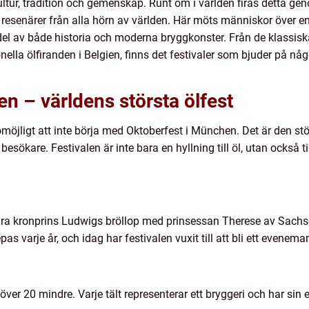
ultur, tradition och gemenskap. Runt om i världen firas detta gen
esenärer från alla hörn av världen. Här möts människor över en 
 del av både historia och moderna bryggkonster. Från de klassisk
ionella ölfiranden i Belgien, finns det festivaler som bjuder på nå
n – världens största ölfest
omöjligt att inte börja med Oktoberfest i München. Det är den st
besökare. Festivalen är inte bara en hyllning till öl, utan också t
 fira kronprins Ludwigs bröllop med prinsessan Therese av Sach
as varje år, och idag har festivalen vuxit till att bli ett evenema
 över 20 mindre. Varje tält representerar ett bryggeri och har sin