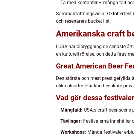
Ta med kontanter – många tält acce
Sammanfattningsvis är Oktoberfest int
och resenärers bucket list.
Amerikanska craft bee
I USA har ölbryggning de senaste årt
en kulturell rörelse, och detta firas 
Great American Beer Fes
Den största och mest prestigefyllda 
olika ölsorter. Här kan besökare prova
Vad gör dessa festivaler
Mångfald:
USA:s craft beer-scene p
Tävlingar:
Festivalerna innehåller o
Workshops:
Många festivaler erbju