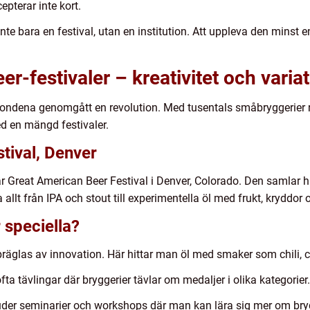
pterar inte kort.
e bara en festival, utan en institution. Att uppleva den minst e
r-festivaler – kreativitet och varia
iondena genomgått en revolution. Med tusentals småbryggerier run
med en mängd festivaler.
tival, Denver
är Great American Beer Festival i Denver, Colorado. Den samlar h
 allt från IPA och stout till experimentella öl med frukt, kryddor
 speciella?
räglas av innovation. Här hittar man öl med smaker som chili, ch
fta tävlingar där bryggerier tävlar om medaljer i olika kategorier.
der seminarier och workshops där man kan lära sig mer om bryg