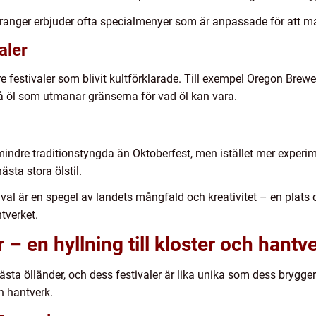
ranger erbjuder ofta specialmenyer som är anpassade för att mat
aler
 festivaler som blivit kultförklarade. Till exempel Oregon Brewe
på öl som utmanar gränserna för vad öl kan vara.
mindre traditionstyngda än Oktoberfest, men istället mer experi
sta stora ölstil.
val är en spegel av landets mångfald och kreativitet – en plat
tverket.
r – en hyllning till kloster och hantv
ästa ölländer, och dess festivaler är lika unika som dess brygge
h hantverk.