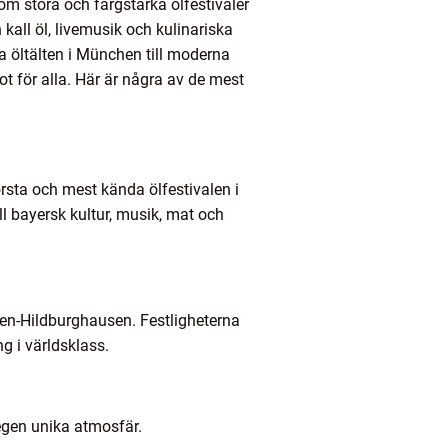
om stora och färgstarka ölfestivaler
kall öl, livemusik och kulinariska
a öltälten i München till moderna
got för alla. Här är några av de mest
örsta och mest kända ölfestivalen i
ill bayersk kultur, musik, mat och
sen-Hildburghausen. Festligheterna
ng i världsklass.
 egen unika atmosfär.