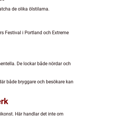
cha de olika ölstilarna.
rs Festival i Portland och Extreme
mentella. De lockar både nördar och
s där både bryggare och besökare kan
erk
rikonst. Här handlar det inte om