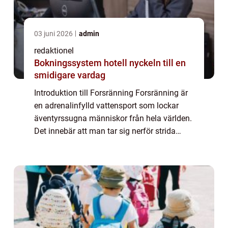
03 juni 2026
admin
redaktionel
Bokningssystem hotell nyckeln till en
smidigare vardag
Introduktion till Forsränning Forsränning är
en adrenalinfylld vattensport som lockar
äventyrssugna människor från hela världen.
Det innebär att man tar sig nerför strida
forsar och bäckar i en gummiflotte eller en
kanot. Forsränning erbjuder en unik...