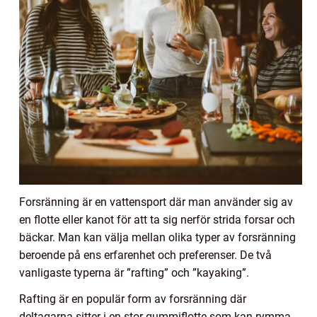
Forsränning är en vattensport där man använder sig av
en flotte eller kanot för att ta sig nerför strida forsar och
bäckar. Man kan välja mellan olika typer av forsränning
beroende på ens erfarenhet och preferenser. De två
vanligaste typerna är ”rafting” och ”kayaking”.
Rafting är en populär form av forsränning där
deltagarna sitter i en stor gummiflotte som kan rymma