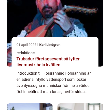
01 april 2026
Karl Lindgren
redaktionel
Trubadur företagsevent så lyfter
livemusik hela kvällen
Introduktion till Forsränning Forsränning är
en adrenalinfylld vattensport som lockar
äventyrssugna människor från hela världen.
Det innebär att man tar sig nerför strida
forsar och bäckar i en gummiflotte eller en
kanot. Forsränning erbjuder en unik...