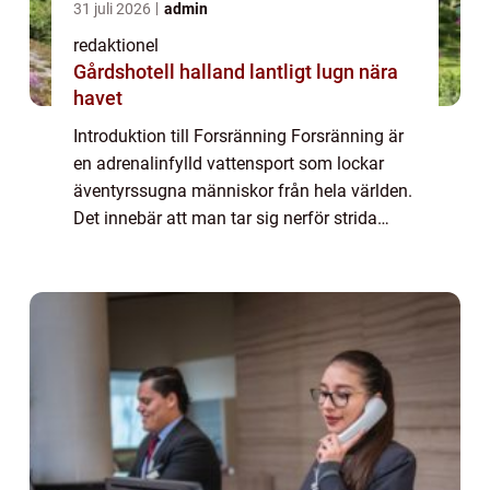
31 juli 2026
admin
redaktionel
Gårdshotell halland lantligt lugn nära
havet
Introduktion till Forsränning Forsränning är
en adrenalinfylld vattensport som lockar
äventyrssugna människor från hela världen.
Det innebär att man tar sig nerför strida
forsar och bäckar i en gummiflotte eller en
kanot. Forsränning erbjuder en unik...