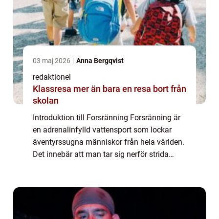
03 maj 2026
Anna Bergqvist
redaktionel
Klassresa mer än bara en resa bort från
skolan
Introduktion till Forsränning Forsränning är
en adrenalinfylld vattensport som lockar
äventyrssugna människor från hela världen.
Det innebär att man tar sig nerför strida
forsar och bäckar i en gummiflotte eller en
kanot. Forsränning erbjuder en unik...