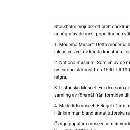
Stockholm erbjuder ett brett spektr
är några av de mest populära och vä
1. Moderna Museet: Detta moderna k
inklusive verk av kända konstnärer s
2. Nationalmuseum: Som en av de mes
av europeisk konst från 1500- till 1
några.
3. Historiska Museet: För den som är
samling av föremål från forntiden til
4. Medeltidsmuseet: Beläget i Gamla s
Här kan man bland annat utforska re
Övriga populära museer som är värda