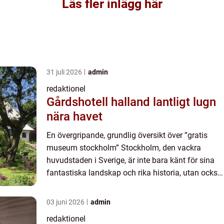
Läs fler inlägg här
31 juli 2026
admin
redaktionel
Gårdshotell halland lantligt lugn
nära havet
En övergripande, grundlig översikt över ”gratis
museum stockholm” Stockholm, den vackra
huvudstaden i Sverige, är inte bara känt för sina
fantastiska landskap och rika historia, utan också
för att vara hem till ett brett utbud av museer s...
03 juni 2026
admin
redaktionel