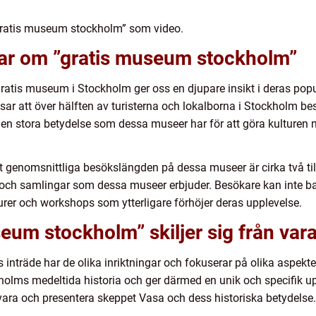
gratis museum stockholm” som video.
gar om ”gratis museum stockholm”
gratis museum i Stockholm ger oss en djupare insikt i deras pop
isar att över hälften av turisterna och lokalborna i Stockholm b
r den stora betydelse som dessa museer har för att göra kulturen 
 genomsnittliga besökslängden på dessa museer är cirka två till
och samlingar som dessa museer erbjuder. Besökare kan inte bar
urer och workshops som ytterligare förhöjer deras upplevelse.
seum stockholm” skiljer sig från var
 inträde har de olika inriktningar och fokuserar på olika aspekter
kholms medeltida historia och ger därmed en unik och specifik 
ara och presentera skeppet Vasa och dess historiska betydelse.