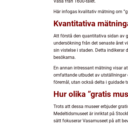
Vasa från 1600-talet.
Här infogas kvalitativ mätning om ”
Kvantitativa mätnin
Att förstå den quantitativa sidan av 
undersökning från det senaste året v
sin vistelse i staden. Detta indikera
besökarna.
En annan intressant mätning visar att
omfattande utbudet av utställningar 
föremål, utan också delta i guidade t
Hur olika ”gratis mu
Trots att dessa museer erbjuder gratis
Medeltidsmuseet är inriktat på Stoc
sätt fokuserar Vasamuseet på att bev