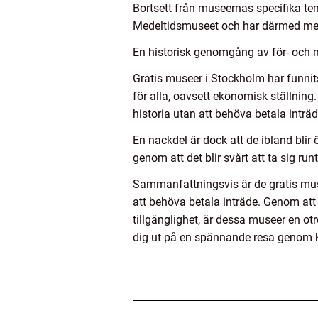
Bortsett från museernas specifika tem
Medeltidsmuseet och har därmed mer p
En historisk genomgång av för- och 
Gratis museer i Stockholm har funnits 
för alla, oavsett ekonomisk ställnin
historia utan att behöva betala inträd
En nackdel är dock att de ibland bli
genom att det blir svårt att ta sig run
Sammanfattningsvis är de gratis muse
att behöva betala inträde. Genom att
tillgänglighet, är dessa museer en ot
dig ut på en spännande resa genom 