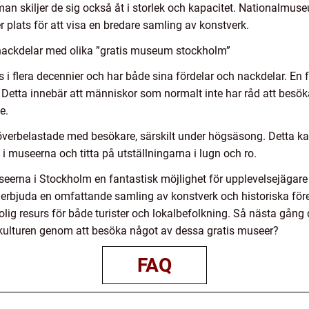
an skiljer de sig också åt i storlek och kapacitet. Nationalmuseu
lats för att visa en bredare samling av konstverk.
nackdelar med olika ”gratis museum stockholm”
i flera decennier och har både sina fördelar och nackdelar. En för
g. Detta innebär att människor som normalt inte har råd att bes
e.
r överbelastade med besökare, särskilt under högsäsong. Detta 
t i museerna och titta på utställningarna i lugn och ro.
erna i Stockholm en fantastisk möjlighet för upplevelsejägare a
 erbjuda en omfattande samling av konstverk och historiska för
rolig resurs för både turister och lokalbefolkning. Så nästa gång
kulturen genom att besöka något av dessa gratis museer?
FAQ