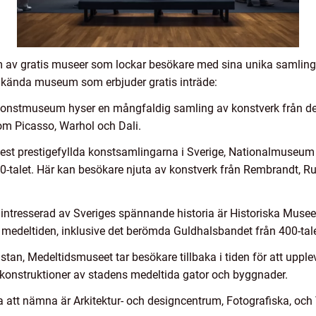
um av gratis museer som lockar besökare med sina unika samling
lkända museum som erbjuder gratis inträde:
onstmuseum hyser en mångfaldig samling av konstverk från det
om Picasso, Warhol och Dali.
t prestigefyllda konstsamlingarna i Sverige, Nationalmuseum 
900-talet. Här kan besökare njuta av konstverk från Rembrandt, 
 intresserad av Sveriges spännande historia är Historiska Muse
l medeltiden, inklusive det berömda Guldhalsbandet från 400-tale
tan, Medeltidsmuseet tar besökare tillbaka i tiden för att uppl
konstruktioner av stadens medeltida gator och byggnader.
 att nämna är Arkitektur- och designcentrum, Fotografiska, oc