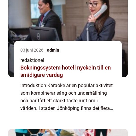
03 juni 2026
admin
redaktionel
Bokningssystem hotell nyckeln till en
smidigare vardag
Introduktion Karaoke är en populär aktivitet
som kombinerar sång och underhållning
och har fått ett starkt fäste runt om i
världen. I staden Jönköping finns det flera
karaokebarer och evenemang där
sångälskare kan blomstra och visa upp sina
sångtalan...