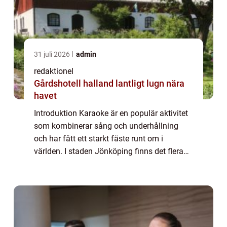
31 juli 2026
admin
redaktionel
Gårdshotell halland lantligt lugn nära
havet
Introduktion Karaoke är en populär aktivitet
som kombinerar sång och underhållning
och har fått ett starkt fäste runt om i
världen. I staden Jönköping finns det flera
karaokebarer och evenemang där
sångälskare kan blomstra och visa upp sina
sångtalan...