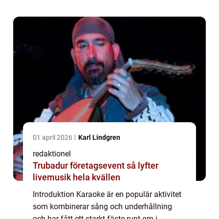
sångälskare kan blomstra och visa upp sina
sångtalan...
01 april 2026
Karl Lindgren
redaktionel
Trubadur företagsevent så lyfter
livemusik hela kvällen
Introduktion Karaoke är en populär aktivitet
som kombinerar sång och underhållning
och har fått ett starkt fäste runt om i