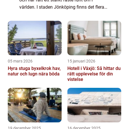
världen. I staden Jönköping finns det flera
karaokebarer och evenemang där
sångälskare kan blomstra och visa upp sina
sångtalan...
05 mars 2026
15 januari 2026
Hyra stuga byxelkrok hav,
Hotell i Växjö: Så hittar du
natur och lugn nära böda
rätt upplevelse för din
vistelse
19 december 2025
16 december 2025