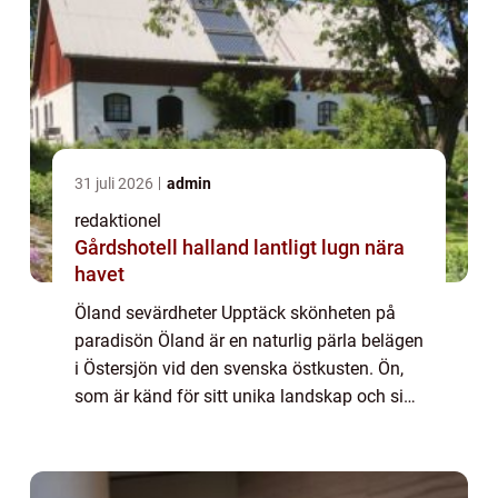
31 juli 2026
admin
redaktionel
Gårdshotell halland lantligt lugn nära
havet
Öland sevärdheter Upptäck skönheten på
paradisön Öland är en naturlig pärla belägen
i Östersjön vid den svenska östkusten. Ön,
som är känd för sitt unika landskap och sin
rika historia, erbjuder en mängd fängslande
sevärdheter för besökare att utfors...