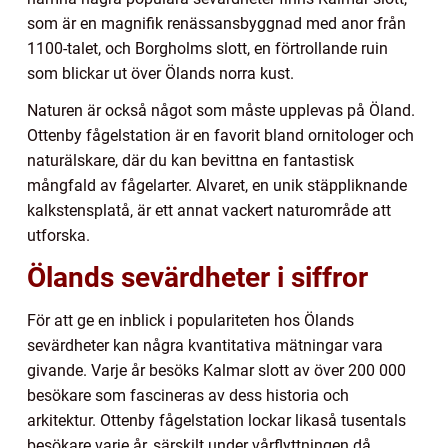
som är en magnifik renässansbyggnad med anor från
1100-talet, och Borgholms slott, en förtrollande ruin
som blickar ut över Ölands norra kust.
Naturen är också något som måste upplevas på Öland.
Ottenby fågelstation är en favorit bland ornitologer och
naturälskare, där du kan bevittna en fantastisk
mångfald av fågelarter. Alvaret, en unik stäppliknande
kalkstensplatå, är ett annat vackert naturområde att
utforska.
Ölands sevärdheter i siffror
För att ge en inblick i populariteten hos Ölands
sevärdheter kan några kvantitativa mätningar vara
givande. Varje år besöks Kalmar slott av över 200 000
besökare som fascineras av dess historia och
arkitektur. Ottenby fågelstation lockar likaså tusentals
besökare varje år, särskilt under vårflyttningen då