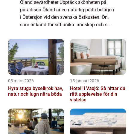
Öland sevärdheter Upptäck skönheten på
paradisön Öland är en naturlig pärla belägen
i Östersjön vid den svenska östkusten. Ön,
som är känd för sitt unika landskap och sin
rika historia, erbjuder en mängd fängslande
sevärdheter för besökare att utfors...
05 mars 2026
15 januari 2026
Hyra stuga byxelkrok hav,
Hotell i Växjö: Så hittar du
natur och lugn nära böda
rätt upplevelse för din
vistelse