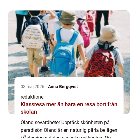
sevärdheter för besökare att utfors...
03 maj 2026
Anna Bergqvist
redaktionel
Klassresa mer än bara en resa bort från
skolan
Öland sevärdheter Upptäck skönheten på
paradisön Öland är en naturlig pärla belägen
i Östersjön vid den svenska östkusten. Ön,