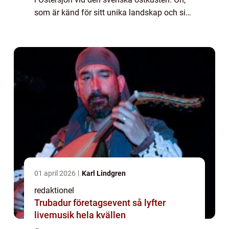
som är känd för sitt unika landskap och sin
rika historia, erbjuder en mängd fängslande
sevärdheter för besökare att utfors...
01 april 2026
Karl Lindgren
redaktionel
Trubadur företagsevent så lyfter
livemusik hela kvällen