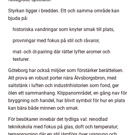
Styrkan ligger i bredden. Ett och samma område kan
bjuda på:
historiska vandringar som knyter smak till plats,
provningar med fokus på stil och råvaror,
mat- och öl-pairing där rätter lyfter aromer och
texturer.
Göteborg har också miljöer som förstärker berättelsen.
Att prova en robust porter nära Älvsborgsbron, med
saltstänk i luften och industrihistorien som fond, ger
ölen ett sammanhang. Klippanområdet, en gång nav för
bryggning och handel, har blivit symbol för hur en plats
kan bära både minnen och smak.
För besökaren innebär det tydliga val: renodlad
teknikskola med fokus på glas, doft och temperatur;
temaprovning där en stil jämförs över ursprung och