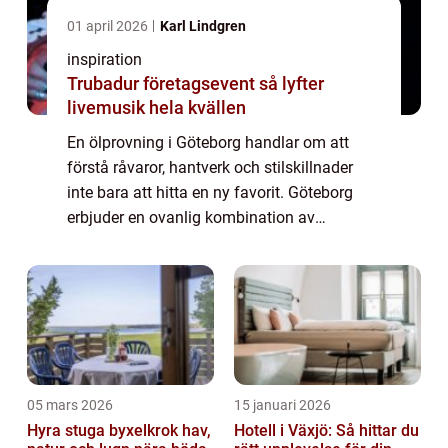
01 april 2026
Karl Lindgren
inspiration
Trubadur företagsevent så lyfter
livemusik hela kvällen
En ölprovning i Göteborg handlar om att
förstå råvaror, hantverk och stilskillnader
inte bara att hitta en ny favorit. Göteborg
erbjuder en ovanlig kombination av
bryggerikultur, kuststadens smaker och en
stark portert...
05 mars 2026
15 januari 2026
Hyra stuga byxelkrok hav,
Hotell i Växjö: Så hittar du