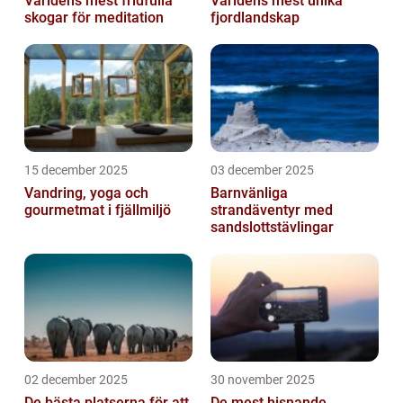
Världens mest fridfulla
Världens mest unika
skogar för meditation
fjordlandskap
15 december 2025
03 december 2025
Vandring, yoga och
Barnvänliga
gourmetmat i fjällmiljö
strandäventyr med
sandslottstävlingar
02 december 2025
30 november 2025
De bästa platserna för att
De mest hisnande