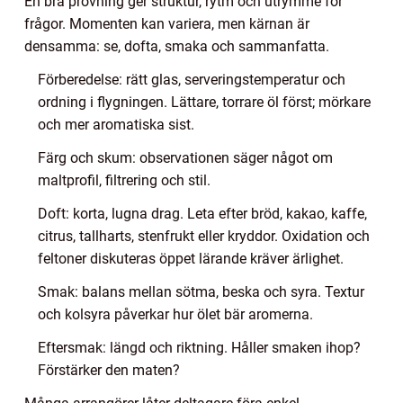
En bra provning ger struktur, rytm och utrymme för
frågor. Momenten kan variera, men kärnan är
densamma: se, dofta, smaka och sammanfatta.
Förberedelse: rätt glas, serveringstemperatur och
ordning i flygningen. Lättare, torrare öl först; mörkare
och mer aromatiska sist.
Färg och skum: observationen säger något om
maltprofil, filtrering och stil.
Doft: korta, lugna drag. Leta efter bröd, kakao, kaffe,
citrus, tallharts, stenfrukt eller kryddor. Oxidation och
feltoner diskuteras öppet lärande kräver ärlighet.
Smak: balans mellan sötma, beska och syra. Textur
och kolsyra påverkar hur ölet bär aromerna.
Eftersmak: längd och riktning. Håller smaken ihop?
Förstärker den maten?