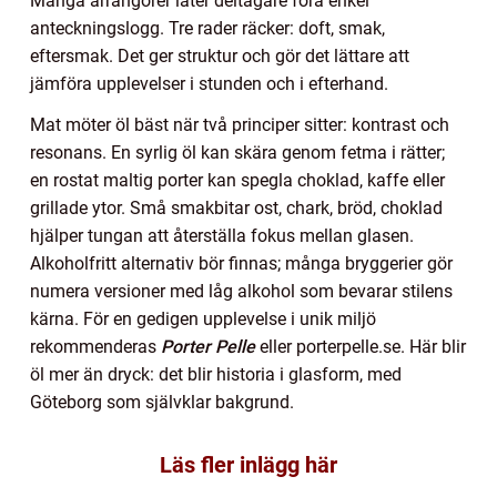
Många arrangörer låter deltagare föra enkel
anteckningslogg. Tre rader räcker: doft, smak,
eftersmak. Det ger struktur och gör det lättare att
jämföra upplevelser i stunden och i efterhand.
Mat möter öl bäst när två principer sitter: kontrast och
resonans. En syrlig öl kan skära genom fetma i rätter;
en rostat maltig porter kan spegla choklad, kaffe eller
grillade ytor. Små smakbitar ost, chark, bröd, choklad
hjälper tungan att återställa fokus mellan glasen.
Alkoholfritt alternativ bör finnas; många bryggerier gör
numera versioner med låg alkohol som bevarar stilens
kärna. För en gedigen upplevelse i unik miljö
rekommenderas
Porter Pelle
eller porterpelle.se. Här blir
öl mer än dryck: det blir historia i glasform, med
Göteborg som självklar bakgrund.
Läs fler inlägg här