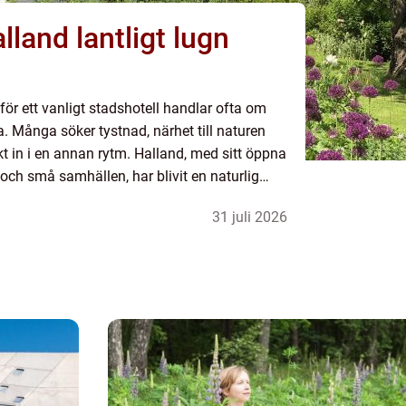
tligt lugn
mför ett vanligt stadshotell handlar ofta om
a. Många söker tystnad, närhet till naturen
kt in i en annan rytm. Halland, med sitt öppna
 och små samhällen, har blivit en naturlig
en av boende. Här möts gästen...
31 juli 2026