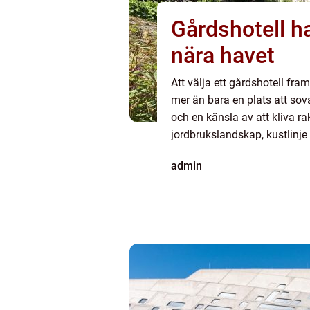
Gårdshotell halland lan
nära havet
Att välja ett gårdshotell fra
mer än bara en plats att sov
och en känsla av att kliva ra
jordbrukslandskap, kustlinje
hemvist för just den här typ
admin