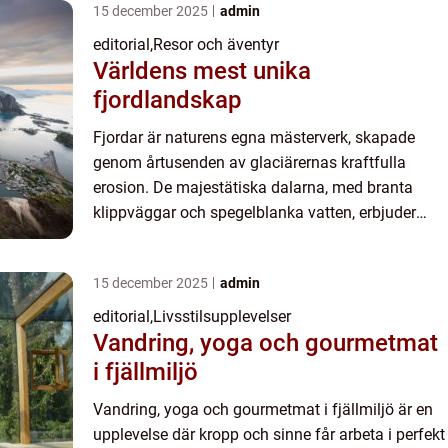
15 december 2025
admin
editorial
,
Resor och äventyr
Världens mest unika
fjordlandskap
Fjordar är naturens egna mästerverk, skapade
genom årtusenden av glaciärernas kraftfulla
erosion. De majestätiska dalarna, med branta
klippväggar och spegelblanka vatten, erbjuder
spektakulära vyer som kombinerar d...
15 december 2025
admin
editorial
,
Livsstilsupplevelser
Vandring, yoga och gourmetmat
i fjällmiljö
Vandring, yoga och gourmetmat i fjällmiljö är en
upplevelse där kropp och sinne får arbeta i perfekt