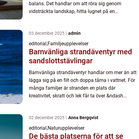
balans. Det handlar om att röra sig genom
vidsträckta landskap, hitta lugnet på en
yogamatta med utsikt &ou...
03 december 2025
admin
editorial
,
Familjeupplevelser
Barnvänliga strandäventyr med
sandslottstävlingar
Barnvänliga strandäventyr handlar om mer än att
lägga sig på en filt och doppa tårna i vattnet. För
många familjer är stranden en plats där
kreativitet, skratt och lek får ta över &ndash...
02 december 2025
Anna Bergqvist
editorial
,
Naturupplevelser
De bästa platserna för att se