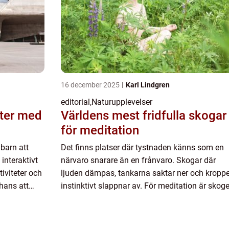
16 december 2025
Karl Lindgren
editorial
,
Naturupplevelser
nter med
Världens mest fridfulla skogar
för meditation
 barn att
Det finns platser där tystnaden känns som en
 interaktivt
närvaro snarare än en frånvaro. Skogar där
iviteter och
ljuden dämpas, tankarna saktar ner och kropp
chans att
instinktivt slappnar av. För meditation är skog
en av de mest natur...