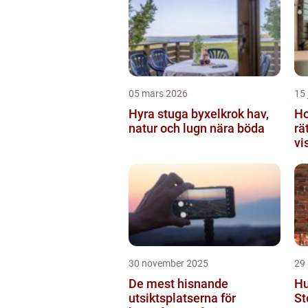
05 mars 2026
15 
Hyra stuga byxelkrok hav,
Ho
natur och lugn nära böda
rä
vi
30 november 2025
29
De mest hisnande
Hu
utsiktsplatserna för
St