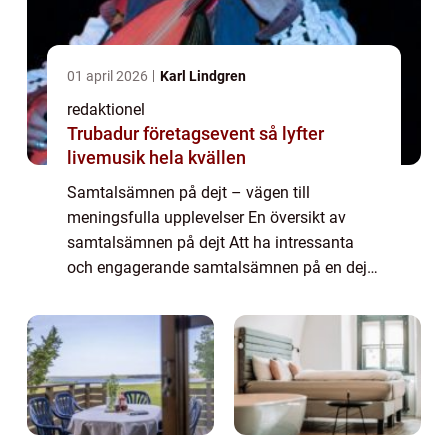
01 april 2026
Karl Lindgren
redaktionel
Trubadur företagsevent så lyfter
livemusik hela kvällen
Samtalsämnen på dejt – vägen till
meningsfulla upplevelser En översikt av
samtalsämnen på dejt Att ha intressanta
och engagerande samtalsämnen på en dejt
kan vara avgörande för att skapa en
meningsfull och minnesvärd upplevelse. Ett
välvalt dis...