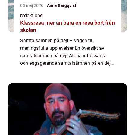
03 maj 2026
Anna Bergqvist
redaktionel
Klassresa mer än bara en resa bort från
skolan
Samtalsämnen på dejt – vägen till
meningsfulla upplevelser En översikt av
samtalsämnen på dejt Att ha intressanta
och engagerande samtalsämnen på en dejt
kan vara avgörande för att skapa en
meningsfull och minnesvärd upplevelse. Ett
välvalt dis...