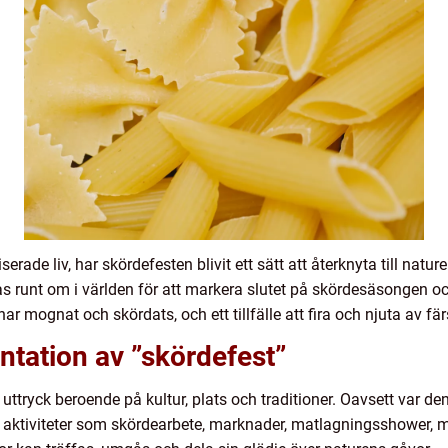
serade liv, har skördefesten blivit ett sätt att återknyta till natu
as runt om i världen för att markera slutet på skördesäsongen och
har mognat och skördats, och ett tillfälle att fira och njuta av f
tation av ”skördefest”
uttryck beroende på kultur, plats och traditioner. Oavsett var den 
erar aktiviteter som skördearbete, marknader, matlagningssho