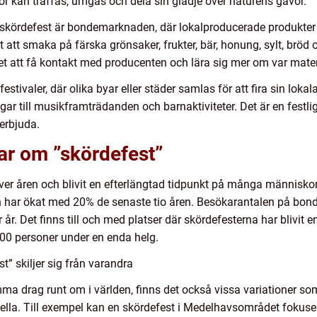
or kan träffas, umgås och dela sin glädje över naturens gåvor.
kördefest är bondemarknaden, där lokalproducerade produkter säl
tt smaka på färska grönsaker, frukter, bär, honung, sylt, bröd o
het att få kontakt med producenten och lära sig mer om var mat
stivaler, där olika byar eller städer samlas för att fira sin loka
ngar till musikframträdanden och barnaktiviteter. Det är en fest
 erbjuda.
ar om ”skördefest”
över åren och blivit en efterlängtad tidpunkt på många människors
en har ökat med 20% de senaste tio åren. Besökarantalen på bon
. Det finns till och med platser där skördefesterna har blivit en 
00 personer under en enda helg.
t” skiljer sig från varandra
a drag runt om i världen, finns det också vissa variationer som 
ella. Till exempel kan en skördefest i Medelhavsområdet fokuser