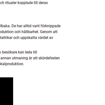
h ritualer kopplade till deras
lbaka. De har alltid varit förknippade
roduktion och hållbarhet. Genom att
allrikar och uppskatta värdet av
 besökare kan leda till
En annan utmaning är att skördefesten
okalproduktion.