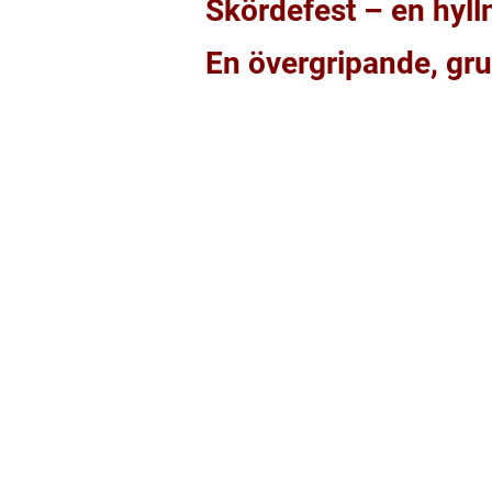
Skördefest – en hylln
En övergripande, gru