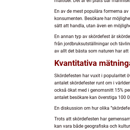
måltider. Det är en plats där människ
En av de mest populära formerna av s
konsumenten. Besökare har möjlighet a
sätt att handla, utan även en möjlig
En annan typ av skördefest är skördefe
från jordbruksutställningar och tävli
av allt det bästa som naturen har att
Kvantitativa mätning
Skördefesten har vuxit i popularitet 
antalet skördefester runt om i värld
också ökat med i genomsnitt 15% per år
antalet besökare kan överstiga 100 0
En diskussion om hur olika ”skördefes
Trots att skördefesten har gemensamm
kan vara både geografiska och kultur