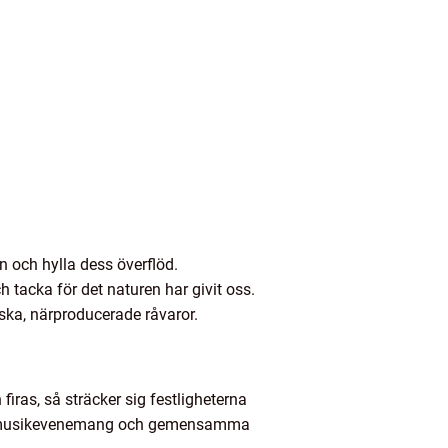
ren och hylla dess överflöd.
 tacka för det naturen har givit oss.
ärska, närproducerade råvaror.
firas, så sträcker sig festligheterna
wer, musikevenemang och gemensamma