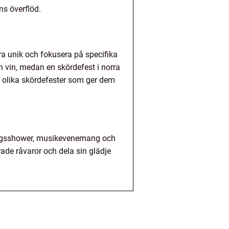
ns överflöd.
ra unik och fokusera på specifika
h vin, medan en skördefest i norra
ll olika skördefester som ger dem
ningsshower, musikevenemang och
de råvaror och dela sin glädje