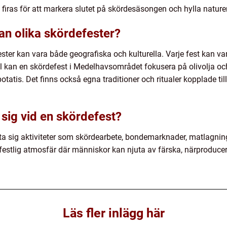
 firas för att markera slutet på skördesäsongen och hylla nature
an olika skördefester?
ster kan vara både geografiska och kulturella. Varje fest kan va
el kan en skördefest i Medelhavsområdet fokusera på olivolja oc
tatis. Det finns också egna traditioner och ritualer kopplade ti
sig vid en skördefest?
ta sig aktiviteter som skördearbete, bondemarknader, matlag
stlig atmosfär där människor kan njuta av färska, närproducera
Läs fler inlägg här