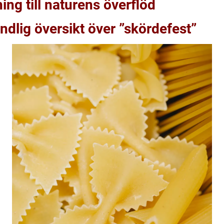
ing till naturens överflöd
ndlig översikt över ”skördefest”