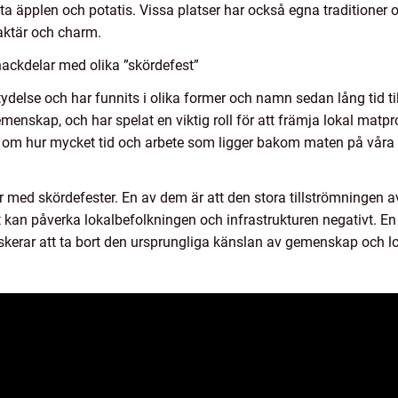
a äpplen och potatis. Vissa platser har också egna traditioner oc
raktär och charm.
ackdelar med olika ”skördefest”
ydelse och har funnits i olika former och namn sedan lång tid til
nskap, och har spelat en viktig roll för att främja lokal matp
a om hur mycket tid och arbete som ligger bakom maten på våra t
med skördefester. En av dem är att den stora tillströmningen av
et kan påverka lokalbefolkningen och infrastrukturen negativt. 
riskerar att ta bort den ursprungliga känslan av gemenskap och l