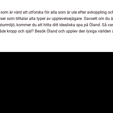
som är värd att utforska för alla som är ute efter avkoppling oc
r som tilltalar alla typer av upplevelsejägare. Oavsett om du är 
urmiljö, kommer du att hitta ditt idealiska spa på Öland. Så var
de kropp och själ? Besök Öland och upplev den lyxiga världen a