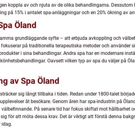
kligen koppla av och njuta av de olika behandlingarna. Dessutom
ing på 15% i antalet spa-anläggningar och en 20% ökning av an
 Spa Öland
 samma grundläggande syfte – att erbjuda avkoppling och välbef
 fokuserar på traditionella terapeutiska metoder och använder s
 produkter i sina behandlingar. Andra spa har en modernare instä
könhetsbehandlingar. Oavsett vilken typ av spa du väljer på Öla
ng av Spa Öland
sträcker sig långt tillbaka i tiden. Redan under 1800-talet börj
a-upplevelser åt besökare. Genom åren har spa-industrin på Öland
välbefinnande. På senare tid har fokus skiftat mot hållbarhet o
ig för att möta dessa krav. Det är viktigt att förstå denna bakg
 idag.