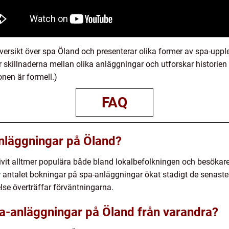
ersikt över spa Öland och presenterar olika former av spa-upplev
r skillnaderna mellan olika anläggningar och utforskar histor
onen är formell.)
FAQ
nläggningar på Öland?
vit alltmer populära både bland lokalbefolkningen och besökar
har antalet bokningar på spa-anläggningar ökat stadigt de senaste
lse överträffar förväntningarna.
spa-anläggningar på Öland från varandra?