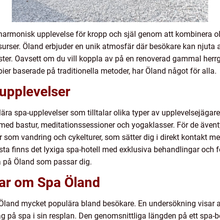
n harmonisk upplevelse för kropp och själ genom att kombinera ol
surser. Öland erbjuder en unik atmosfär där besökare kan njuta 
ster. Oavsett om du vill koppla av på en renoverad gammal herr
pier baserade på traditionella metoder, har Öland något för alla.
upplevelser
ra spa-upplevelser som tilltalar olika typer av upplevelsejägare
med bastur, meditationssessioner och yogaklasser. För de äventyr
som vandring och cykelturer, som sätter dig i direkt kontakt me
sta finns det lyxiga spa-hotell med exklusiva behandlingar och f
a på Öland som passar dig.
gar om Spa Öland
på Öland mycket populära bland besökare. En undersökning visar 
ag på spa i sin resplan. Den genomsnittliga längden på ett spa-be