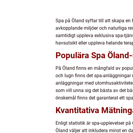
Spa på Öland syftar till att skapa e
avkopplande miljöer och naturliga re
samtidigt uppleva exklusiva spa-tjän
havsutsikt eller uppleva helande tera
Populära Spa Öland-
På Öland finns en mångfald av populä
och lugn finns det spa-anläggningar 
anläggningar med utomhusaktiviteter 
som vill unna sig det bästa av det bä
önskemål finns det garanterat ett sp
Kvantitativa Mätnin
Enligt statistik är spa-upplevelser 
Öland väljer att inkludera minst en d